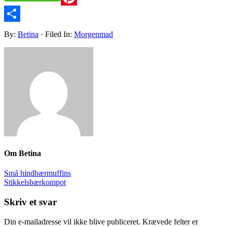
Pinterest
Share
By:
Betina
· Filed In:
Morgenmad
Om
Betina
Små hindbærmuffins
Stikkelsbærkompot
Skriv et svar
Din e-mailadresse vil ikke blive publiceret.
Krævede felter er