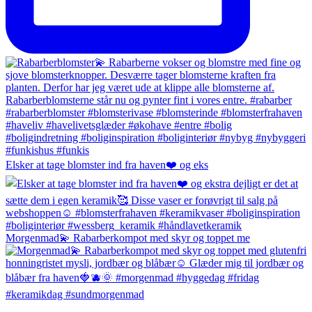
Elsker at tage blomster ind fra haven❤️ og eks
Morgenmad💫 Rabarberkompot med skyr og toppet me