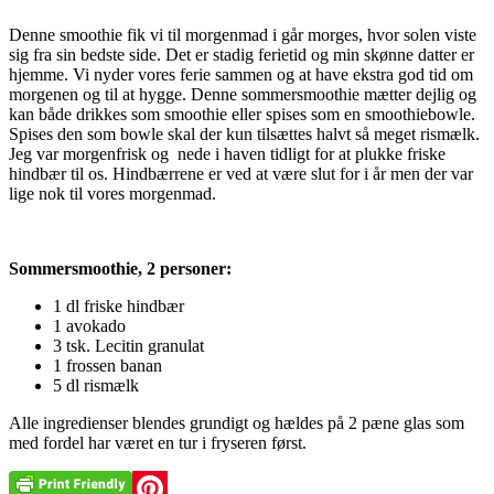
Denne smoothie fik vi til morgenmad i går morges, hvor solen viste
sig fra sin bedste side. Det er stadig ferietid og min skønne datter er
hjemme. Vi nyder vores ferie sammen og at have ekstra god tid om
morgenen og til at hygge. Denne sommersmoothie mætter dejlig og
kan både drikkes som smoothie eller spises som en smoothiebowle.
Spises den som bowle skal der kun tilsættes halvt så meget rismælk.
Jeg var morgenfrisk og nede i haven tidligt for at plukke friske
hindbær til os. Hindbærrene er ved at være slut for i år men der var
lige nok til vores morgenmad.
Sommersmoothie, 2 personer:
1 dl friske hindbær
1 avokado
3 tsk. Lecitin granulat
1 frossen banan
5 dl rismælk
Alle ingredienser blendes grundigt og hældes på 2 pæne glas som
med fordel har været en tur i fryseren først.