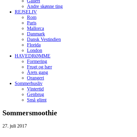
Galleri
Andre skønne ting
REJSELIV
Rom
Paris
Mallorca
Danmark
Dansk Vestindien
Florida
London
HAVEDRØMME
Formering
Frugt og bær
Årets gang
Orangeri
Sommerhusliv
Vintertid
Genbrug
Små glimt
Sommersmoothie
27. juli 2017