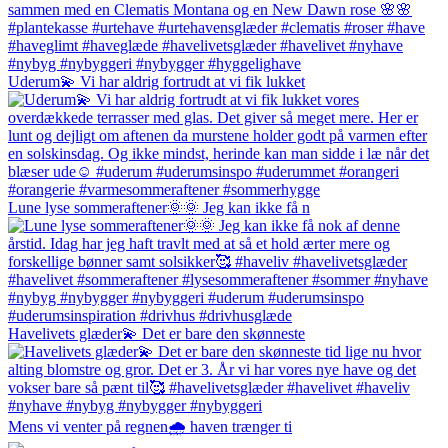
Uderum💫 Vi har aldrig fortrudt at vi fik lukket
Lune lyse sommeraftener🌞🌞 Jeg kan ikke få n
Havelivets glæder💫 Det er bare den skønneste
Mens vi venter på regnen🌧️ haven trænger ti