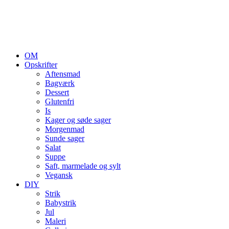
OM
Opskrifter
Aftensmad
Bagværk
Dessert
Glutenfri
Is
Kager og søde sager
Morgenmad
Sunde sager
Salat
Suppe
Saft, marmelade og sylt
Vegansk
DIY
Strik
Babystrik
Jul
Maleri