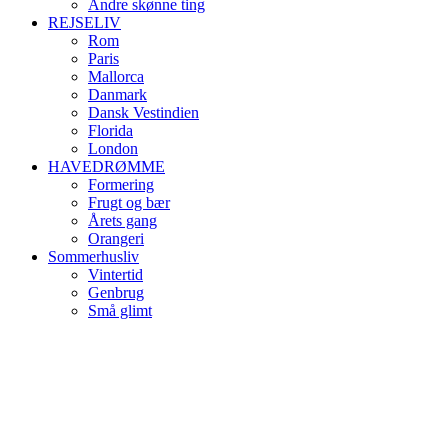
Andre skønne ting
REJSELIV
Rom
Paris
Mallorca
Danmark
Dansk Vestindien
Florida
London
HAVEDRØMME
Formering
Frugt og bær
Årets gang
Orangeri
Sommerhusliv
Vintertid
Genbrug
Små glimt