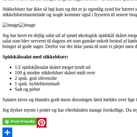
Stikkelsbær har ikke så høj kurs og det er jo egentlig synd for bærret 
stikkelsbærmarmelade og nogle kommer også i fryseren til senere brug 
Jeg har lavet en dejlig salat ud af sprød økologisk spidskål skåret meg
salat som blev serveret til dagens ret som ganske enkelt bestod af køds
bringer af gode sager. Derfor var der ikke pasta til som vi plejer men d
Spidskålssalat med stikkelsbær:
1/2 spidskålssalat skåret meget tyndt ud
100 g modne stikkelsbær skåret midt over
2 spsk. god olivenolie
1 spsk. hyldeblomstsaft
Salt og peber
Salaten laves og blandes godt mens dressingen først hældes over lige 
Jeg dyrker mynte i potter og har efterhånden mange forskellige. Da mynte
Pinterest