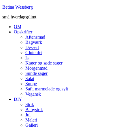
Betina Wessberg
små hverdagsglimt
OM
Opskrifter
Aftensmad
Bagværk
Dessert
Glutenfri
Is
Kager og søde sager
Morgenmad
Sunde sager
Salat
Suppe
Saft, marmelade og sylt
Vegansk
DIY
Strik
Babystrik
Jul
Maleri
Galleri