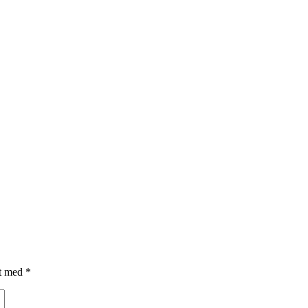
et med
*