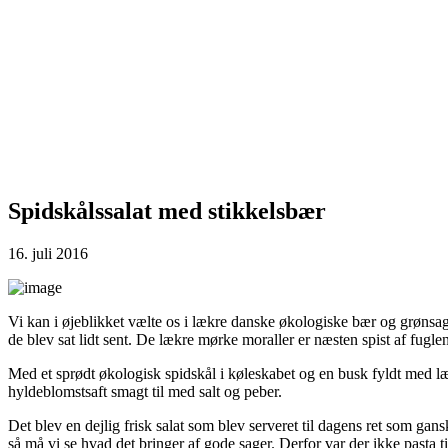
Spidskålssalat med stikkelsbær
16. juli 2016
Vi kan i øjeblikket vælte os i lækre danske økologiske bær og grønsager
de blev sat lidt sent. De lækre mørke moraller er næsten spist af fugle
Med et sprødt økologisk spidskål i køleskabet og en busk fyldt med læ
hyldeblomstsaft smagt til med salt og peber.
Det blev en dejlig frisk salat som blev serveret til dagens ret som gan
så må vi se hvad det bringer af gode sager. Derfor var der ikke pasta t