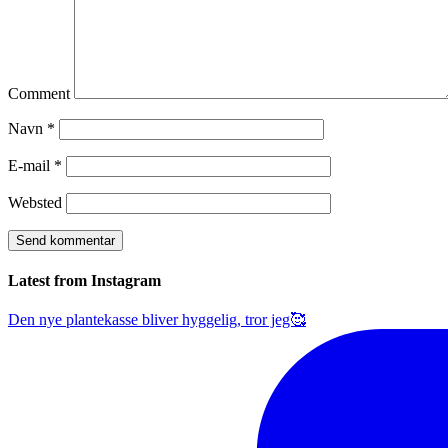
Comment
Navn
*
E-mail
*
Websted
Latest from Instagram
Den nye plantekasse bliver hyggelig, tror jeg🥰