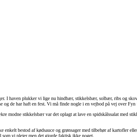
. I haven plukker vi lige nu hindbær, stikkelsbær, solbær, ribs og skovjo
ne og de har haft en fest. Vi må finde nogle i en vejbod på vej over Fyn
kre modne stikkelsbær var det oplagt at lave en spidskålssalat med sti
ske enkelt bestod af kødsauce og grønsager med tilbehør af kartofler eller
il som vi plejer men det gjorde faktisk ikke noget.