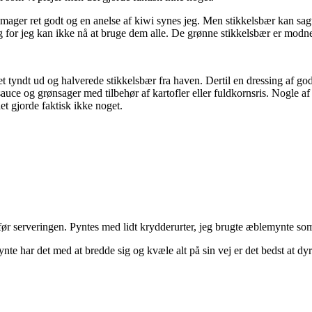
smager ret godt og en anelse af kiwi synes jeg. Men stikkelsbær kan sagte
for jeg kan ikke nå at bruge dem alle. De grønne stikkelsbær er modne 
et tyndt ud og halverede stikkelsbær fra haven. Dertil en dressing af god 
auce og grønsager med tilbehør af kartofler eller fuldkornsris. Nogle af 
et gjorde faktisk ikke noget.
før serveringen. Pyntes med lidt krydderurter, jeg brugte æblemynte som
 har det med at bredde sig og kvæle alt på sin vej er det bedst at dyrke 