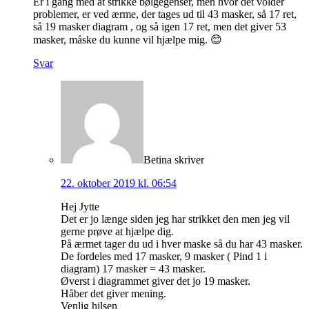
Er i gang med at strikke bølgegenser, men hvor det volder
problemer, er ved ærme, der tages ud til 43 masker, så 17 ret,
så 19 masker diagram , og så igen 17 ret, men det giver 53
masker, måske du kunne vil hjælpe mig. 😊
Svar
Betina
skriver
22. oktober 2019 kl. 06:54
Hej Jytte
Det er jo længe siden jeg har strikket den men jeg vil
gerne prøve at hjælpe dig.
På ærmet tager du ud i hver maske så du har 43 masker.
De fordeles med 17 masker, 9 masker ( Pind 1 i
diagram) 17 masker = 43 masker.
Øverst i diagrammet giver det jo 19 masker.
Håber det giver mening.
Venlig hilsen