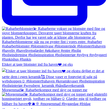
Elsker at tage blomster ind fra haven❤️ og eks
Morgenmad💫 Rabarberkompot med skyr og toppet me