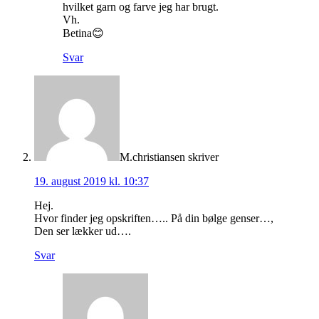
hvilket garn og farve jeg har brugt.
Vh.
Betina😊
Svar
M.christiansen
skriver
19. august 2019 kl. 10:37
Hej.
Hvor finder jeg opskriften….. På din bølge genser…,
Den ser lækker ud….
Svar