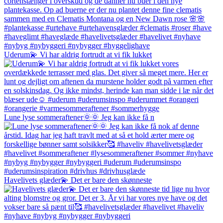
Uderum💫 Vi har aldrig fortrudt at vi fik lukket
Lune lyse sommeraftener🌞🌞 Jeg kan ikke få n
Havelivets glæder💫 Det er bare den skønneste