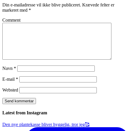
Din e-mailadresse vil ikke blive publiceret.
Krævede felter er
markeret med
*
Comment
Navn
*
E-mail
*
Websted
Latest from Instagram
Den nye plantekasse bliver hyggelig, tror jeg🥰