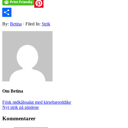
Pinterest
Share
By:
Betina
· Filed In:
Strik
Om
Betina
Frisk rødkålssalat med kirsebæreddike
Nyt strik på pindene
Kommentarer