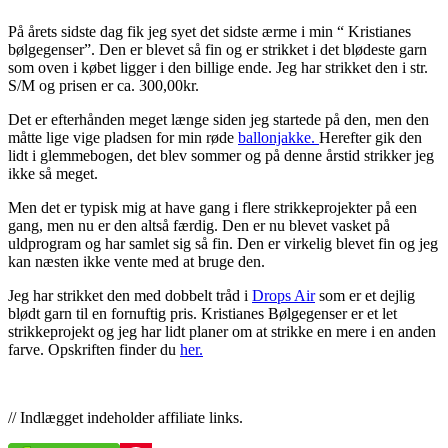
På årets sidste dag fik jeg syet det sidste ærme i min “ Kristianes
bølgegenser”. Den er blevet så fin og er strikket i det blødeste garn
som oven i købet ligger i den billige ende. Jeg har strikket den i str.
S/M og prisen er ca. 300,00kr.
Det er efterhånden meget længe siden jeg startede på den, men den
måtte lige vige pladsen for min røde
ballonjakke.
Herefter gik den
lidt i glemmebogen, det blev sommer og på denne årstid strikker jeg
ikke så meget.
Men det er typisk mig at have gang i flere strikkeprojekter på een
gang, men nu er den altså færdig. Den er nu blevet vasket på
uldprogram og har samlet sig så fin. Den er virkelig blevet fin og jeg
kan næsten ikke vente med at bruge den.
Jeg har strikket den med dobbelt tråd i
Drops Air
som er et dejlig
blødt garn til en fornuftig pris. Kristianes Bølgegenser er et let
strikkeprojekt og jeg har lidt planer om at strikke en mere i en anden
farve. Opskriften finder du
her.
// Indlægget indeholder affiliate links.