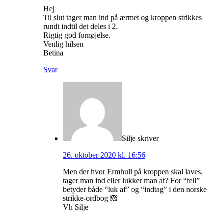
Hej
Til slut tager man ind på ærmet og kroppen strikkes
rundt indtil det deles i 2.
Rigtig god fornøjelse.
Venlig hilsen
Betina
Svar
Silje
skriver
26. oktober 2020 kl. 16:56
Men der hvor Ermhull på kroppen skal laves,
tager man ind eller lukker man af? For “fell”
betyder både “luk af” og “indtag” i den norske
strikke-ordbog 🙈
Vh Silje