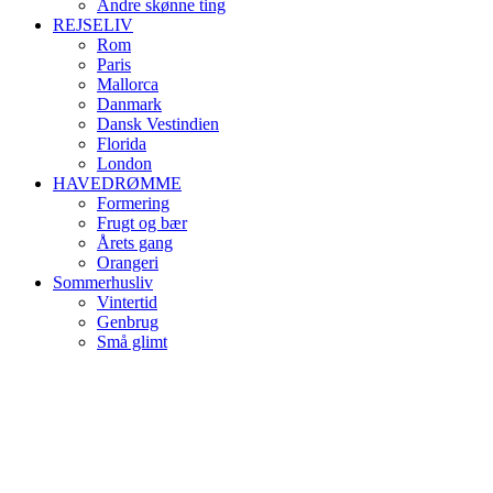
Andre skønne ting
REJSELIV
Rom
Paris
Mallorca
Danmark
Dansk Vestindien
Florida
London
HAVEDRØMME
Formering
Frugt og bær
Årets gang
Orangeri
Sommerhusliv
Vintertid
Genbrug
Små glimt