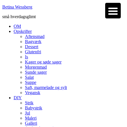
Betina Wessberg
små hverdagsglimt
OM
Opskrifter
Aftensmad
Bagværk
Dessert
Glutenfri
Is
Kager og søde sager
Morgenmad
Sunde sager
Salat
Suppe
Saft, marmelade og sylt
Vegansk
DIY
Strik
Babystrik
Jul
Maleri
Galleri