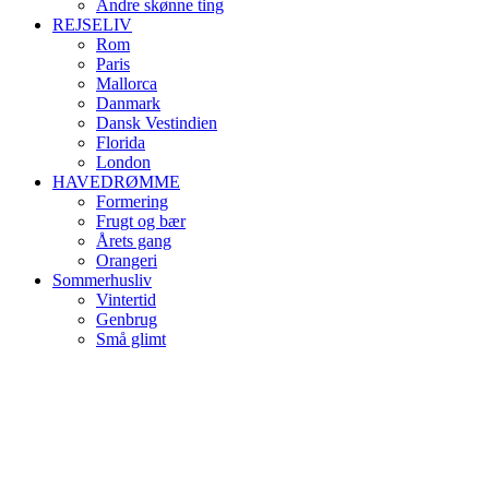
Andre skønne ting
REJSELIV
Rom
Paris
Mallorca
Danmark
Dansk Vestindien
Florida
London
HAVEDRØMME
Formering
Frugt og bær
Årets gang
Orangeri
Sommerhusliv
Vintertid
Genbrug
Små glimt