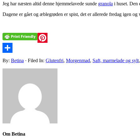
Jeg har næsten altid denne hjemmelavede sunde
granola
i huset. Den 
Dagene er gået og æblegrøden er spist, det er allerede fredag igen og
Pinterest
Share
By:
Betina
· Filed In:
Glutenfri
,
Morgenmad
,
Saft, marmelade og sylt
Om
Betina