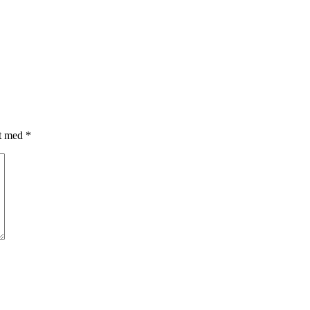
et med
*