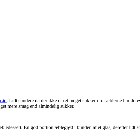
rød
. Lidt sundere da der ikke er ret meget sukker i for æblerne har d
eget mere smag end almindelig sukker.
ledessert. En god portion æblegrød i bunden af et glas, derefter lidt so