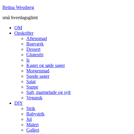
Betina Wessberg
små hverdagsglimt
OM
Opskrifter
Aftensmad
Bagværk
Dessert
Glutenfri
Is
Kager og søde sager
Morgenmad
Sunde sager
Salat
Suppe
Saft, marmelade og sylt
Vegansk
DIY
Strik
Babystrik
Jul
Maleri
Galleri