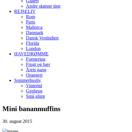
Galleri
Andre skønne ting
REJSELIV
Rom
Paris
Mallorca
Danmark
Dansk Vestindien
Florida
London
HAVEDRØMME
Formering
Frugt og bær
Årets gang
Orangeri
Sommerhusliv
Vintertid
Genbrug
Små glimt
Mini bananmuffins
30. august 2015