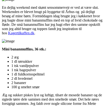
En dejlig weekend med skønt sensommervejr er ved at være slut.
Weekenden er blevet brugt på hyggetur til Århus og på dejligt
besøg af mine børn. Formiddagen idag brugte jeg i køkkenet hvor
jeg bagte disse mini bananmuffins med en top af hvid chokolade og
fløde. De små bananmuffins har jeg bagt efter den samme opskrift
som jeg altid bruger og toppen fandt jeg inspiration til
hos
Kagertilkaffen.dk
.
Mini bananmuffins, 36 stk.:
2 æg
1 dl rørsukker
1 tsk vaniljepulver
1 tsk bagepulver
1 dl fuldkornsspeltmel
2 dl hvedemel
2 bananer
100 g smeltet smør
Æg og sukker piskes lyst og luftigt, tilsæt de mosede bananer og de
sigtede tørre dele sammen med den smeltede smør. Det hele røres
forsigtigt sammen. Jeg faldt over nogle silicone forme fra Mette