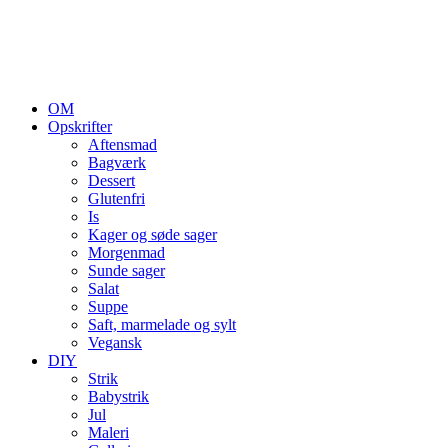
OM
Opskrifter
Aftensmad
Bagværk
Dessert
Glutenfri
Is
Kager og søde sager
Morgenmad
Sunde sager
Salat
Suppe
Saft, marmelade og sylt
Vegansk
DIY
Strik
Babystrik
Jul
Maleri