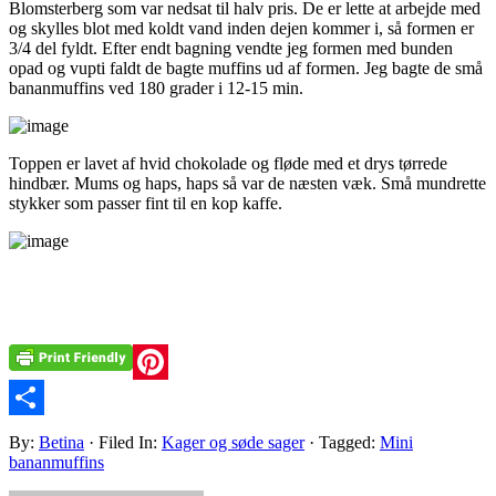
Blomsterberg som var nedsat til halv pris. De er lette at arbejde med
og skylles blot med koldt vand inden dejen kommer i, så formen er
3/4 del fyldt. Efter endt bagning vendte jeg formen med bunden
opad og vupti faldt de bagte muffins ud af formen. Jeg bagte de små
bananmuffins ved 180 grader i 12-15 min.
Toppen er lavet af hvid chokolade og fløde med et drys tørrede
hindbær. Mums og haps, haps så var de næsten væk. Små mundrette
stykker som passer fint til en kop kaffe.
Pinterest
Share
By:
Betina
· Filed In:
Kager og søde sager
· Tagged:
Mini
bananmuffins