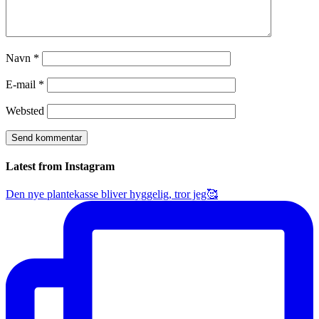
Navn
*
E-mail
*
Websted
Latest from Instagram
Den nye plantekasse bliver hyggelig, tror jeg🥰