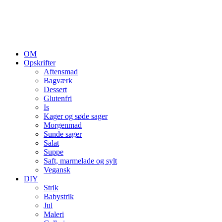
OM
Opskrifter
Aftensmad
Bagværk
Dessert
Glutenfri
Is
Kager og søde sager
Morgenmad
Sunde sager
Salat
Suppe
Saft, marmelade og sylt
Vegansk
DIY
Strik
Babystrik
Jul
Maleri