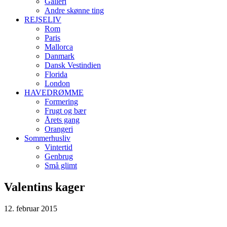
Galleri
Andre skønne ting
REJSELIV
Rom
Paris
Mallorca
Danmark
Dansk Vestindien
Florida
London
HAVEDRØMME
Formering
Frugt og bær
Årets gang
Orangeri
Sommerhusliv
Vintertid
Genbrug
Små glimt
Valentins kager
12. februar 2015