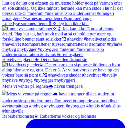
Lune lyse sommeraftener🌞🌞 Jeg kan ikke få n
Havelivets glæder💫 Det er bare den skønneste
Mens vi venter på regnen🌧️ haven trænger ti
Rabarberblomster💫 Rabarberne vokser og blomstre