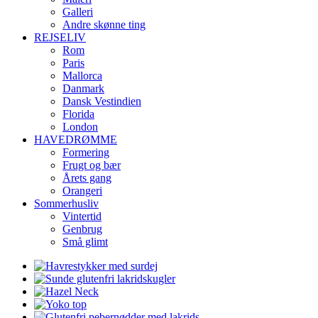
Galleri
Andre skønne ting
REJSELIV
Rom
Paris
Mallorca
Danmark
Dansk Vestindien
Florida
London
HAVEDRØMME
Formering
Frugt og bær
Årets gang
Orangeri
Sommerhusliv
Vintertid
Genbrug
Små glimt