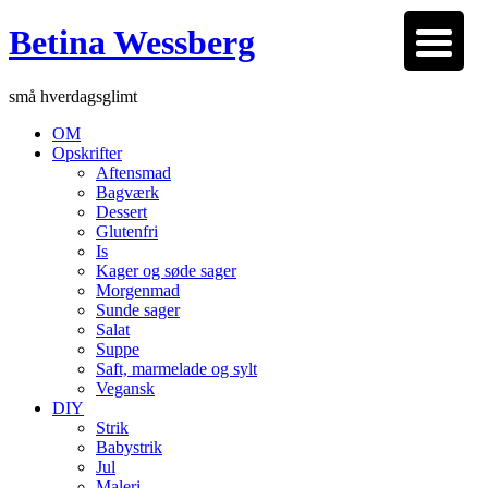
Betina Wessberg
små hverdagsglimt
OM
Opskrifter
Aftensmad
Bagværk
Dessert
Glutenfri
Is
Kager og søde sager
Morgenmad
Sunde sager
Salat
Suppe
Saft, marmelade og sylt
Vegansk
DIY
Strik
Babystrik
Jul
Maleri